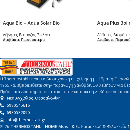
Aqua Bio – Aqua Solar Bio
Aqua Plus Boil
Λέβητες Βιομάζας Ξύλου
Λέβητες Βιομάζα
Διαβάστε Περισσότερα
Διαβάστε Περισσ
H Thermostahl είναι μια βιομηχανική επιχείρηση με έδρα τη Θεσσαλ
1965 και εξειδικεύεται στην παραγωγή χαλύβδινων λεβήτων για θέ
Πρόσφατα δραστηριοποιείται και στην κατασκευή λεβήτων για παρ
Νέα Αγχίαλος, Θεσσαλονίκη
6980545616
6980582090
info@thermostahl.gr
2026
THERMOSTAHL - HOME Μον. Ι.Κ.Ε.
. Κατασκευή & Φιλοξενία
1