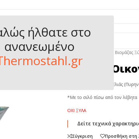
αλώς ήλθατε στo
ΟΪΟΝΤΑ
ΤΑ ΝΕΑ ΜΑΣ
ΕΠΙΚΟΙΝΩΝΙΑ
ανανεωμένο
Αρχική σελίδα
/
Λέβητες Βιομάζας Ξ
Thermostahl.gr
Ecobox (Οικο
Θέρμανση με Πυρήνα Ελιάς (Πυρην
*Με το σιλό πίσω από τον λέβητα
ΟΧΙ ΞΥΛΑ
Δείτε τεχνικά χαρακτηρι
Σύγκριση
Προσθήκη στη 