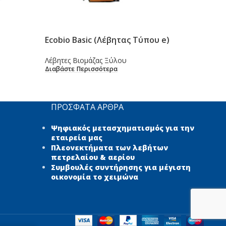
Ecobio Basic (Λέβητας Τύπου e)
Ecob
Λέβητες Βιομάζας Ξύλου
Λέβη
Διαβάστε Περισσότερα
Διαβ
ΠΡΌΣΦΑΤΑ ΆΡΘΡΑ
Ψηφιακός μετασχηματισμός για την
εταιρεία μας
Πλεονεκτήματα των λεβήτων
πετρελαίου & αερίου
Συμβουλές συντήρησης για μέγιστη
οικονομία το χειμώνα