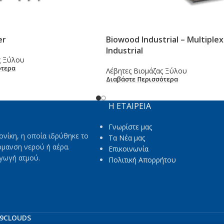
er
Biowood Industrial – Multiplex
Industrial
ς Ξύλου
ότερα
Λέβητες Βιομάζας Ξύλου
Διαβάστε Περισσότερα
Η ΕΤΑΙΡΕΙΑ
Γνωρίστε μας
ονίκη, η οποία ιδρύθηκε το
Τα Νέα μας
ρμανση νερού ή αέρα.
Επικοινωνία
αγωγή ατμού.
Πολιτική Απορρήτου
9CLOUDS