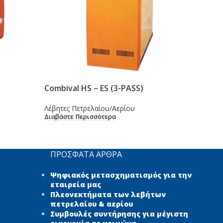
Combival HS – ES (3-PASS)
e-Li
Λέβητες Πετρελαίου/Αερίου
Λέβη
Διαβάστε Περισσότερα
Διαβ
ΠΡΌΣΦΑΤΑ ΆΡΘΡΑ
Ψηφιακός μετασχηματισμός για την
εταιρεία μας
Πλεονεκτήματα των λεβήτων
πετρελαίου & αερίου
Συμβουλές συντήρησης για μέγιστη