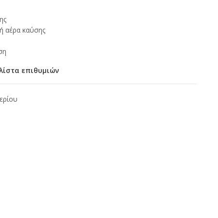
ης
ή αέρα καύσης
ση
λίστα επιθυμιών
ερίου