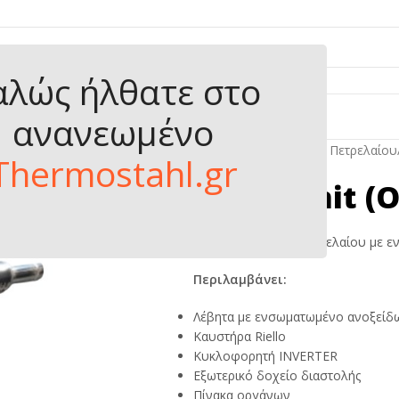
αλώς ήλθατε στo
ΟΪΟΝΤΑ
ΤΑ ΝΕΑ ΜΑΣ
ΕΠΙΚΟΙΝΩΝΙΑ
ανανεωμένο
Αρχική σελίδα
/
Λέβητες Πετρελαίου
Thermostahl.gr
Ideal Sanit 
Ατομικός Λέβητας Πετρελαίου με 
Περιλαμβάνει:
Λέβητα με ενσωματωμένο ανοξείδω
Καυστήρα Riello
Κυκλοφορητή INVERTER
Εξωτερικό δοχείο διαστολής
Πίνακα οργάνων