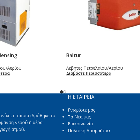
ensing
Baltur
ίου/Αερίου
Λέβητες Πετρελαίου/Αερίου
ότερα
Διαβάστε Περισσότερα
Η ΕΤΑΙΡΕΙΑ
Γνωρίστε μας
ονίκη, η οποία ιδρύθηκε το
Τα Νέα μας
ρμανση νερού ή αέρα.
Επικοινωνία
αγωγή ατμού.
Πολιτική Απορρήτου