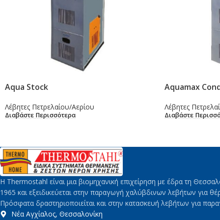
Aqua Stock
Aquamax Cond
Λέβητες Πετρελαίου/Αερίου
Λέβητες Πετρελα
Διαβάστε Περισσότερα
Διαβάστε Περισσ
H Thermostahl είναι μια βιομηχανική επιχείρηση με έδρα τη Θεσσαλ
1965 και εξειδικεύεται στην παραγωγή χαλύβδινων λεβήτων για θέ
Πρόσφατα δραστηριοποιείται και στην κατασκευή λεβήτων για παρ
Νέα Αγχίαλος, Θεσσαλονίκη