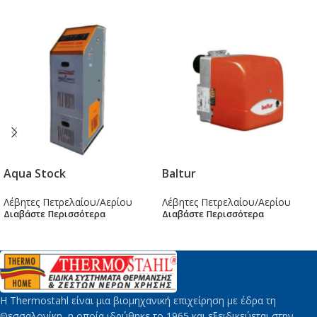
Aqua Stock
Baltur
Λέβητες Πετρελαίου/Αερίου
Λέβητες Πετρελαίου/Αερίου
Διαβάστε Περισσότερα
Διαβάστε Περισσότερα
H Thermostahl είναι μια βιομηχανική επιχείρηση με έδρα τη
Θεσσαλονίκη, η οποία ιδρύθηκε το 1965 και εξειδικεύεται στην